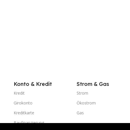
Konto & Kredit
Strom & Gas
Kredit
Strom
Girokonto
Ökostrom
Kreditkarte
Gas
Baufinanzierung