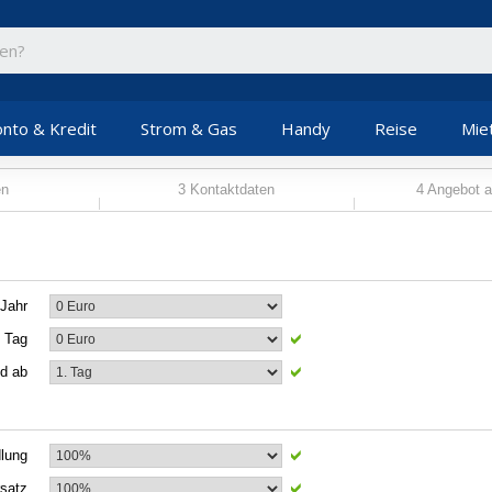
nto & Kredit
Strom & Gas
Handy
Reise
Mie