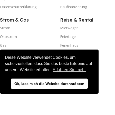
Datenschutzerklärung
Baufinanzierung
Strom & Gas
Reise & Rental
Strom
Mietwagen
Ökostrom
Feiertage
Gas
Ferienhaus
Ferienhaus Dänemark
Diese Website verwendet Cookies, um
sicherzustellen, dass Sie das beste Erlebnis auf
Handy
unserer Website erhalten.
Erfahren Sie mehr
Mobilfunk
DSL
Ok, lass mich die Website durchstöbern
Copyright © Alle Rechte vorbehalten. Checkhalt.de